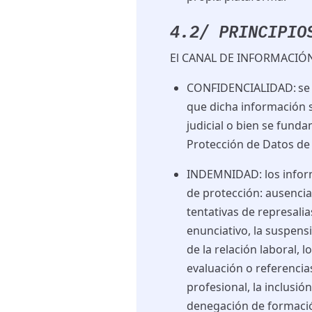
4.2/ PRINCIPIO
El CANAL DE INFORMACIÓN s
CONFIDENCIALIDAD
: s
que dicha información s
judicial o bien se
funda
Protección de Datos de
INDEMNIDAD
: los inf
de protección:
a
usencia
tentativas de represali
enunciativo, la suspensi
de la relación laboral, 
evaluación o referenci
profesional, la inclusió
denegación de formación