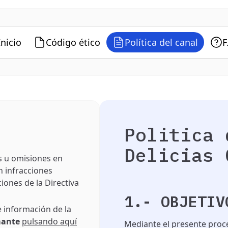
Inicio
Código ético
Política del canal
F
Politica 
Delicias 
s u omisiones en
n infracciones
iones de la Directiva
1.- OBJETIV
 información de la
mante
pulsando aquí
Mediante el presente proc