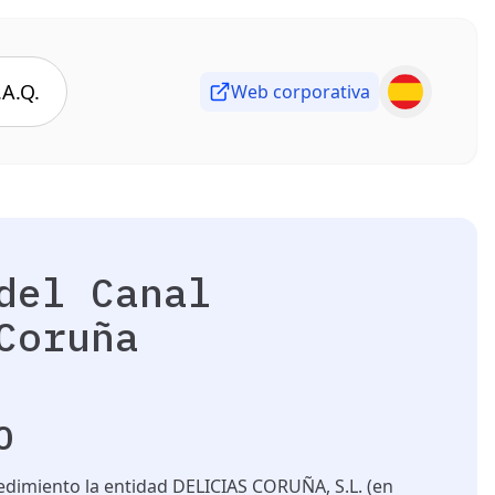
.A.Q.
Web corporativa
del Canal
Coruña
O
edimiento la entidad
DELICIAS CORUÑA, S.L.
(
en